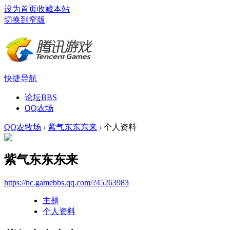
设为首页
收藏本站
切换到窄版
快捷导航
论坛
BBS
QQ农场
QQ农牧场
›
紫气东东东来
›
个人资料
紫气东东东来
https://nc.gamebbs.qq.com/?45263983
主题
个人资料